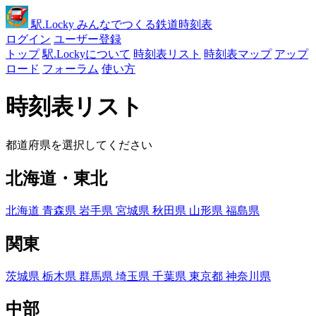
駅
.Locky
みんなでつくる鉄道時刻表
ログイン
ユーザー登録
トップ
駅.Lockyについて
時刻表リスト
時刻表マップ
アップ
ロード
フォーラム
使い方
時刻表リスト
都道府県を選択してください
北海道・東北
北海道
青森県
岩手県
宮城県
秋田県
山形県
福島県
関東
茨城県
栃木県
群馬県
埼玉県
千葉県
東京都
神奈川県
中部