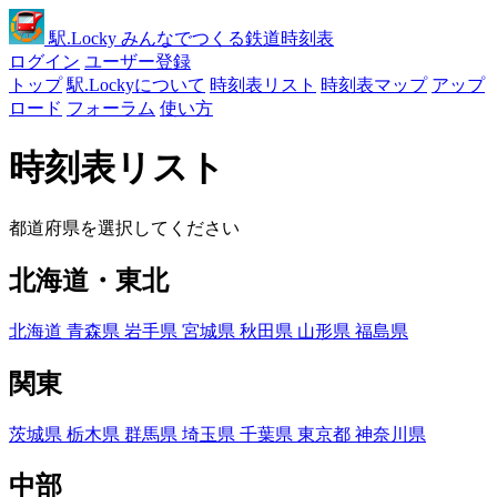
駅
.Locky
みんなでつくる鉄道時刻表
ログイン
ユーザー登録
トップ
駅.Lockyについて
時刻表リスト
時刻表マップ
アップ
ロード
フォーラム
使い方
時刻表リスト
都道府県を選択してください
北海道・東北
北海道
青森県
岩手県
宮城県
秋田県
山形県
福島県
関東
茨城県
栃木県
群馬県
埼玉県
千葉県
東京都
神奈川県
中部