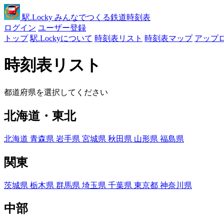
駅
.Locky
みんなでつくる鉄道時刻表
ログイン
ユーザー登録
トップ
駅.Lockyについて
時刻表リスト
時刻表マップ
アップ
時刻表リスト
都道府県を選択してください
北海道・東北
北海道
青森県
岩手県
宮城県
秋田県
山形県
福島県
関東
茨城県
栃木県
群馬県
埼玉県
千葉県
東京都
神奈川県
中部