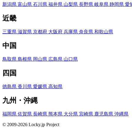
新潟県
富山県
石川県
福井県
山梨県
長野県
岐阜県
静岡県
愛
近畿
三重県
滋賀県
京都府
大阪府
兵庫県
奈良県
和歌山県
中国
鳥取県
島根県
岡山県
広島県
山口県
四国
徳島県
香川県
愛媛県
高知県
九州・沖縄
福岡県
佐賀県
長崎県
熊本県
大分県
宮崎県
鹿児島県
沖縄県
© 2009-2026 Locky.jp Project