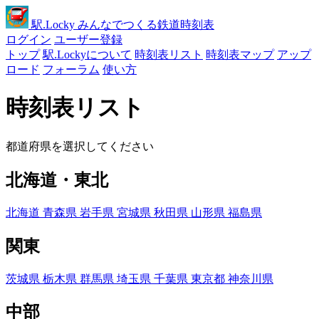
駅
.Locky
みんなでつくる鉄道時刻表
ログイン
ユーザー登録
トップ
駅.Lockyについて
時刻表リスト
時刻表マップ
アップ
ロード
フォーラム
使い方
時刻表リスト
都道府県を選択してください
北海道・東北
北海道
青森県
岩手県
宮城県
秋田県
山形県
福島県
関東
茨城県
栃木県
群馬県
埼玉県
千葉県
東京都
神奈川県
中部