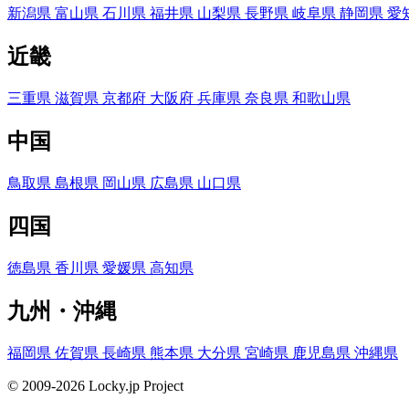
新潟県
富山県
石川県
福井県
山梨県
長野県
岐阜県
静岡県
愛
近畿
三重県
滋賀県
京都府
大阪府
兵庫県
奈良県
和歌山県
中国
鳥取県
島根県
岡山県
広島県
山口県
四国
徳島県
香川県
愛媛県
高知県
九州・沖縄
福岡県
佐賀県
長崎県
熊本県
大分県
宮崎県
鹿児島県
沖縄県
© 2009-2026 Locky.jp Project