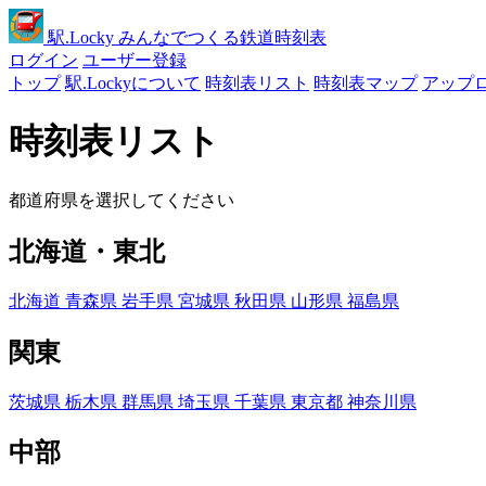
駅
.Locky
みんなでつくる鉄道時刻表
ログイン
ユーザー登録
トップ
駅.Lockyについて
時刻表リスト
時刻表マップ
アップ
時刻表リスト
都道府県を選択してください
北海道・東北
北海道
青森県
岩手県
宮城県
秋田県
山形県
福島県
関東
茨城県
栃木県
群馬県
埼玉県
千葉県
東京都
神奈川県
中部