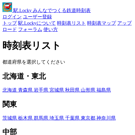
駅
.Locky
みんなでつくる鉄道時刻表
ログイン
ユーザー登録
トップ
駅.Lockyについて
時刻表リスト
時刻表マップ
アップ
ロード
フォーラム
使い方
時刻表リスト
都道府県を選択してください
北海道・東北
北海道
青森県
岩手県
宮城県
秋田県
山形県
福島県
関東
茨城県
栃木県
群馬県
埼玉県
千葉県
東京都
神奈川県
中部