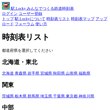
駅
.Locky
みんなでつくる鉄道時刻表
ログイン
ユーザー登録
トップ
駅.Lockyについて
時刻表リスト
時刻表マップ
アップ
ロード
フォーラム
使い方
時刻表リスト
都道府県を選択してください
北海道・東北
北海道
青森県
岩手県
宮城県
秋田県
山形県
福島県
関東
茨城県
栃木県
群馬県
埼玉県
千葉県
東京都
神奈川県
中部