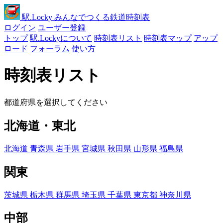
駅
.Locky
みんなでつくる鉄道時刻表
ログイン
ユーザー登録
トップ
駅.Lockyについて
時刻表リスト
時刻表マップ
アップ
ロード
フォーラム
使い方
時刻表リスト
都道府県を選択してください
北海道・東北
北海道
青森県
岩手県
宮城県
秋田県
山形県
福島県
関東
茨城県
栃木県
群馬県
埼玉県
千葉県
東京都
神奈川県
中部