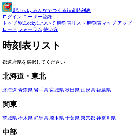
駅
.Locky
みんなでつくる鉄道時刻表
ログイン
ユーザー登録
トップ
駅.Lockyについて
時刻表リスト
時刻表マップ
アップ
ロード
フォーラム
使い方
時刻表リスト
都道府県を選択してください
北海道・東北
北海道
青森県
岩手県
宮城県
秋田県
山形県
福島県
関東
茨城県
栃木県
群馬県
埼玉県
千葉県
東京都
神奈川県
中部