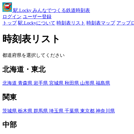
駅
.Locky
みんなでつくる鉄道時刻表
ログイン
ユーザー登録
トップ
駅.Lockyについて
時刻表リスト
時刻表マップ
アップ
時刻表リスト
都道府県を選択してください
北海道・東北
北海道
青森県
岩手県
宮城県
秋田県
山形県
福島県
関東
茨城県
栃木県
群馬県
埼玉県
千葉県
東京都
神奈川県
中部