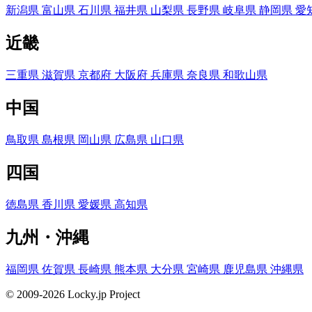
新潟県
富山県
石川県
福井県
山梨県
長野県
岐阜県
静岡県
愛
近畿
三重県
滋賀県
京都府
大阪府
兵庫県
奈良県
和歌山県
中国
鳥取県
島根県
岡山県
広島県
山口県
四国
徳島県
香川県
愛媛県
高知県
九州・沖縄
福岡県
佐賀県
長崎県
熊本県
大分県
宮崎県
鹿児島県
沖縄県
© 2009-2026 Locky.jp Project