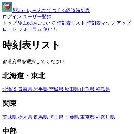
駅
.Locky
みんなでつくる鉄道時刻表
ログイン
ユーザー登録
トップ
駅.Lockyについて
時刻表リスト
時刻表マップ
アップ
ロード
フォーラム
使い方
時刻表リスト
都道府県を選択してください
北海道・東北
北海道
青森県
岩手県
宮城県
秋田県
山形県
福島県
関東
茨城県
栃木県
群馬県
埼玉県
千葉県
東京都
神奈川県
中部