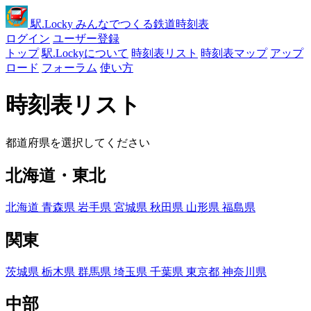
駅
.Locky
みんなでつくる鉄道時刻表
ログイン
ユーザー登録
トップ
駅.Lockyについて
時刻表リスト
時刻表マップ
アップ
ロード
フォーラム
使い方
時刻表リスト
都道府県を選択してください
北海道・東北
北海道
青森県
岩手県
宮城県
秋田県
山形県
福島県
関東
茨城県
栃木県
群馬県
埼玉県
千葉県
東京都
神奈川県
中部