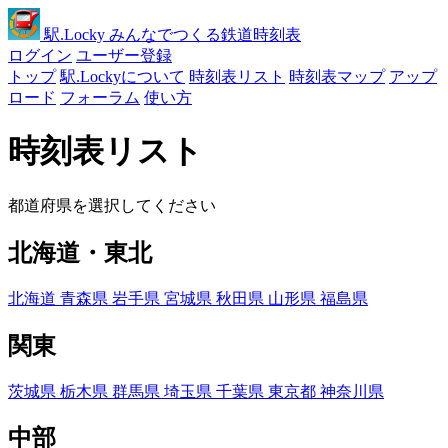
駅
.Locky
みんなでつくる鉄道時刻表
ログイン
ユーザー登録
トップ
駅.Lockyについて
時刻表リスト
時刻表マップ
アップ
ロード
フォーラム
使い方
時刻表リスト
都道府県を選択してください
北海道・東北
北海道
青森県
岩手県
宮城県
秋田県
山形県
福島県
関東
茨城県
栃木県
群馬県
埼玉県
千葉県
東京都
神奈川県
中部