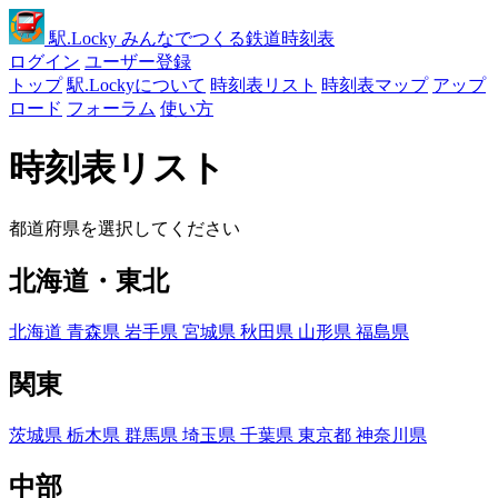
駅
.Locky
みんなでつくる鉄道時刻表
ログイン
ユーザー登録
トップ
駅.Lockyについて
時刻表リスト
時刻表マップ
アップ
ロード
フォーラム
使い方
時刻表リスト
都道府県を選択してください
北海道・東北
北海道
青森県
岩手県
宮城県
秋田県
山形県
福島県
関東
茨城県
栃木県
群馬県
埼玉県
千葉県
東京都
神奈川県
中部