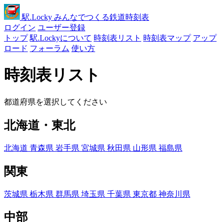
駅
.Locky
みんなでつくる鉄道時刻表
ログイン
ユーザー登録
トップ
駅.Lockyについて
時刻表リスト
時刻表マップ
アップ
ロード
フォーラム
使い方
時刻表リスト
都道府県を選択してください
北海道・東北
北海道
青森県
岩手県
宮城県
秋田県
山形県
福島県
関東
茨城県
栃木県
群馬県
埼玉県
千葉県
東京都
神奈川県
中部