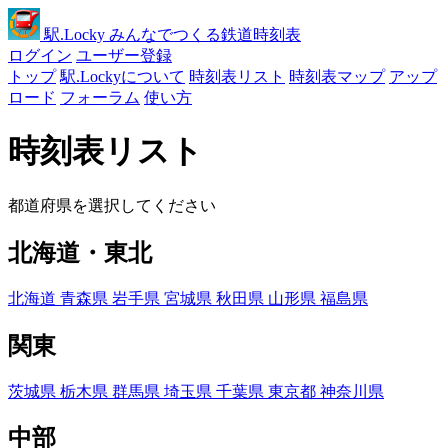
駅
.Locky
みんなでつくる鉄道時刻表
ログイン
ユーザー登録
トップ
駅.Lockyについて
時刻表リスト
時刻表マップ
アップ
ロード
フォーラム
使い方
時刻表リスト
都道府県を選択してください
北海道・東北
北海道
青森県
岩手県
宮城県
秋田県
山形県
福島県
関東
茨城県
栃木県
群馬県
埼玉県
千葉県
東京都
神奈川県
中部