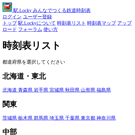
駅
.Locky
みんなでつくる鉄道時刻表
ログイン
ユーザー登録
トップ
駅.Lockyについて
時刻表リスト
時刻表マップ
アップ
ロード
フォーラム
使い方
時刻表リスト
都道府県を選択してください
北海道・東北
北海道
青森県
岩手県
宮城県
秋田県
山形県
福島県
関東
茨城県
栃木県
群馬県
埼玉県
千葉県
東京都
神奈川県
中部