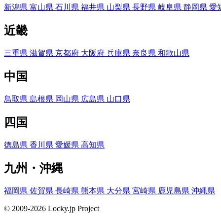
新潟県
富山県
石川県
福井県
山梨県
長野県
岐阜県
静岡県
愛
近畿
三重県
滋賀県
京都府
大阪府
兵庫県
奈良県
和歌山県
中国
鳥取県
島根県
岡山県
広島県
山口県
四国
徳島県
香川県
愛媛県
高知県
九州・沖縄
福岡県
佐賀県
長崎県
熊本県
大分県
宮崎県
鹿児島県
沖縄県
© 2009-2026 Locky.jp Project