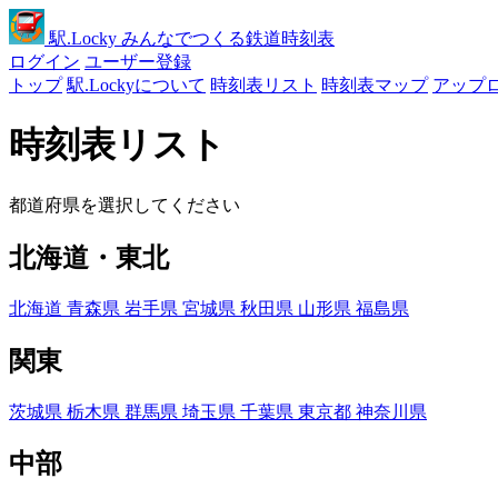
駅
.Locky
みんなでつくる鉄道時刻表
ログイン
ユーザー登録
トップ
駅.Lockyについて
時刻表リスト
時刻表マップ
アップ
時刻表リスト
都道府県を選択してください
北海道・東北
北海道
青森県
岩手県
宮城県
秋田県
山形県
福島県
関東
茨城県
栃木県
群馬県
埼玉県
千葉県
東京都
神奈川県
中部