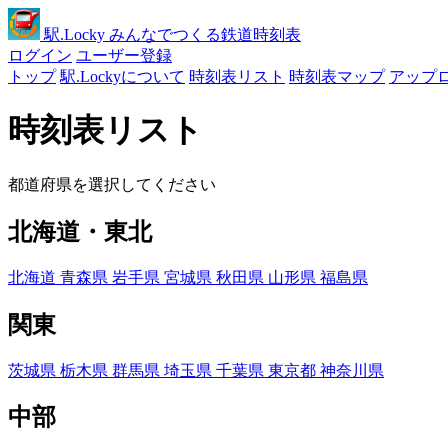
駅
.Locky
みんなでつくる鉄道時刻表
ログイン
ユーザー登録
トップ
駅.Lockyについて
時刻表リスト
時刻表マップ
アップ
時刻表リスト
都道府県を選択してください
北海道・東北
北海道
青森県
岩手県
宮城県
秋田県
山形県
福島県
関東
茨城県
栃木県
群馬県
埼玉県
千葉県
東京都
神奈川県
中部