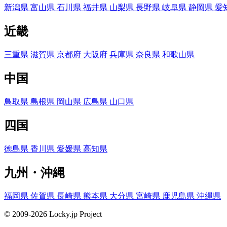
新潟県
富山県
石川県
福井県
山梨県
長野県
岐阜県
静岡県
愛
近畿
三重県
滋賀県
京都府
大阪府
兵庫県
奈良県
和歌山県
中国
鳥取県
島根県
岡山県
広島県
山口県
四国
徳島県
香川県
愛媛県
高知県
九州・沖縄
福岡県
佐賀県
長崎県
熊本県
大分県
宮崎県
鹿児島県
沖縄県
© 2009-2026 Locky.jp Project