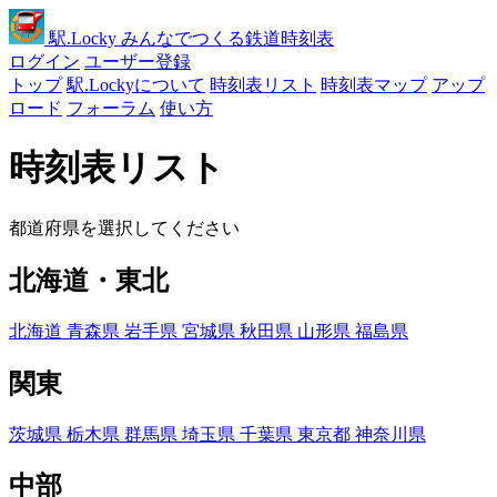
駅
.Locky
みんなでつくる鉄道時刻表
ログイン
ユーザー登録
トップ
駅.Lockyについて
時刻表リスト
時刻表マップ
アップ
ロード
フォーラム
使い方
時刻表リスト
都道府県を選択してください
北海道・東北
北海道
青森県
岩手県
宮城県
秋田県
山形県
福島県
関東
茨城県
栃木県
群馬県
埼玉県
千葉県
東京都
神奈川県
中部