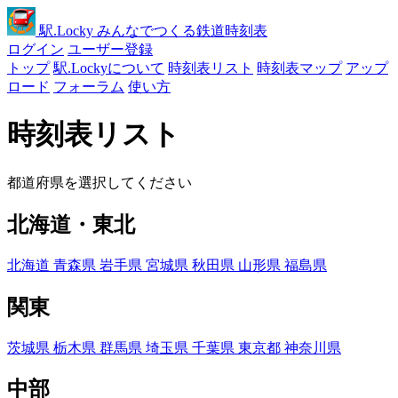
駅
.Locky
みんなでつくる鉄道時刻表
ログイン
ユーザー登録
トップ
駅.Lockyについて
時刻表リスト
時刻表マップ
アップ
ロード
フォーラム
使い方
時刻表リスト
都道府県を選択してください
北海道・東北
北海道
青森県
岩手県
宮城県
秋田県
山形県
福島県
関東
茨城県
栃木県
群馬県
埼玉県
千葉県
東京都
神奈川県
中部