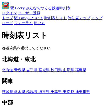
駅
.Locky
みんなでつくる鉄道時刻表
ログイン
ユーザー登録
トップ
駅.Lockyについて
時刻表リスト
時刻表マップ
アップ
ロード
フォーラム
使い方
時刻表リスト
都道府県を選択してください
北海道・東北
北海道
青森県
岩手県
宮城県
秋田県
山形県
福島県
関東
茨城県
栃木県
群馬県
埼玉県
千葉県
東京都
神奈川県
中部