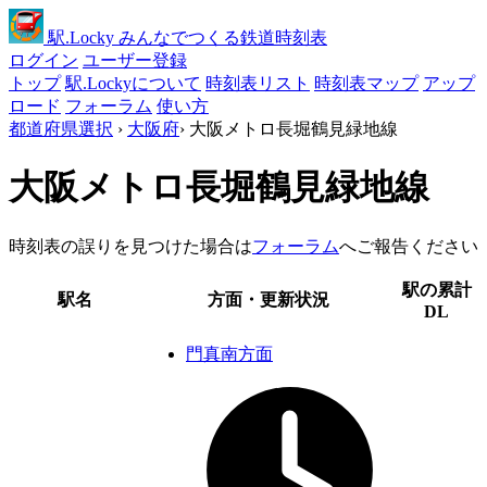
駅
.Locky
みんなでつくる鉄道時刻表
ログイン
ユーザー登録
トップ
駅.Lockyについて
時刻表リスト
時刻表マップ
アップ
ロード
フォーラム
使い方
都道府県選択
›
大阪府
›
大阪メトロ長堀鶴見緑地線
大阪メトロ長堀鶴見緑地線
時刻表の誤りを見つけた場合は
フォーラム
へご報告ください
駅の累計
駅名
方面・更新状況
DL
門真南方面