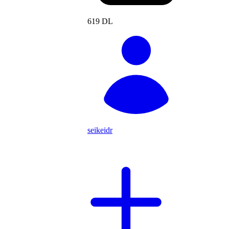
619 DL
seikeidr