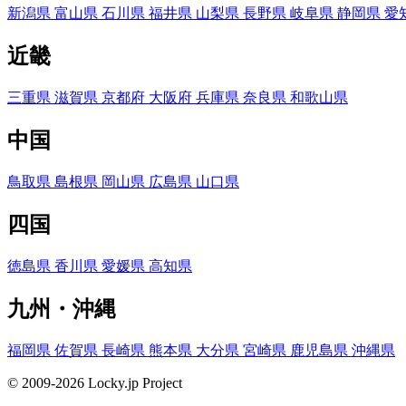
新潟県
富山県
石川県
福井県
山梨県
長野県
岐阜県
静岡県
愛
近畿
三重県
滋賀県
京都府
大阪府
兵庫県
奈良県
和歌山県
中国
鳥取県
島根県
岡山県
広島県
山口県
四国
徳島県
香川県
愛媛県
高知県
九州・沖縄
福岡県
佐賀県
長崎県
熊本県
大分県
宮崎県
鹿児島県
沖縄県
© 2009-2026 Locky.jp Project