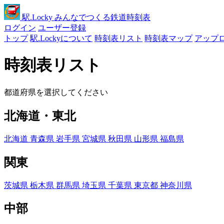
駅
.Locky
みんなでつくる鉄道時刻表
ログイン
ユーザー登録
トップ
駅.Lockyについて
時刻表リスト
時刻表マップ
アップ
時刻表リスト
都道府県を選択してください
北海道・東北
北海道
青森県
岩手県
宮城県
秋田県
山形県
福島県
関東
茨城県
栃木県
群馬県
埼玉県
千葉県
東京都
神奈川県
中部