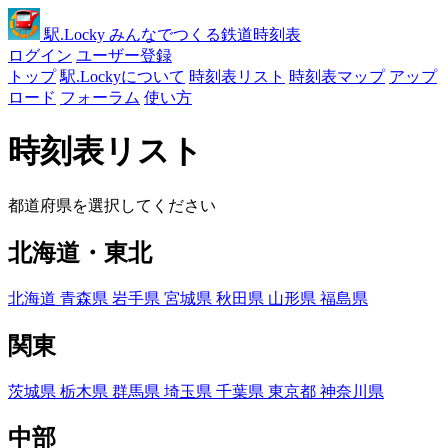
駅
.Locky
みんなでつくる鉄道時刻表
ログイン
ユーザー登録
トップ
駅.Lockyについて
時刻表リスト
時刻表マップ
アップ
ロード
フォーラム
使い方
時刻表リスト
都道府県を選択してください
北海道・東北
北海道
青森県
岩手県
宮城県
秋田県
山形県
福島県
関東
茨城県
栃木県
群馬県
埼玉県
千葉県
東京都
神奈川県
中部