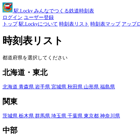
駅
.Locky
みんなでつくる鉄道時刻表
ログイン
ユーザー登録
トップ
駅.Lockyについて
時刻表リスト
時刻表マップ
アップ
時刻表リスト
都道府県を選択してください
北海道・東北
北海道
青森県
岩手県
宮城県
秋田県
山形県
福島県
関東
茨城県
栃木県
群馬県
埼玉県
千葉県
東京都
神奈川県
中部