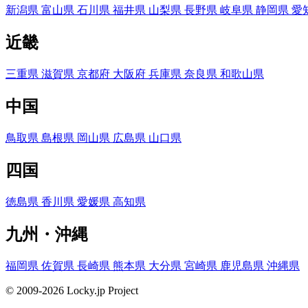
新潟県
富山県
石川県
福井県
山梨県
長野県
岐阜県
静岡県
愛
近畿
三重県
滋賀県
京都府
大阪府
兵庫県
奈良県
和歌山県
中国
鳥取県
島根県
岡山県
広島県
山口県
四国
徳島県
香川県
愛媛県
高知県
九州・沖縄
福岡県
佐賀県
長崎県
熊本県
大分県
宮崎県
鹿児島県
沖縄県
© 2009-2026 Locky.jp Project