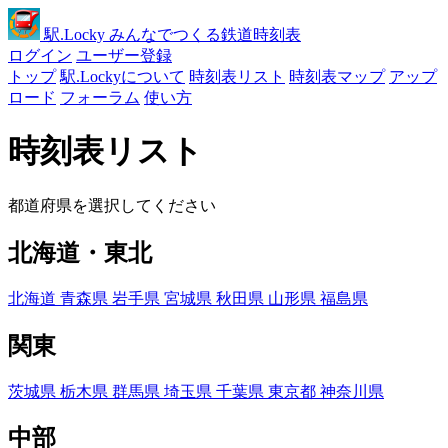
駅
.Locky
みんなでつくる鉄道時刻表
ログイン
ユーザー登録
トップ
駅.Lockyについて
時刻表リスト
時刻表マップ
アップ
ロード
フォーラム
使い方
時刻表リスト
都道府県を選択してください
北海道・東北
北海道
青森県
岩手県
宮城県
秋田県
山形県
福島県
関東
茨城県
栃木県
群馬県
埼玉県
千葉県
東京都
神奈川県
中部