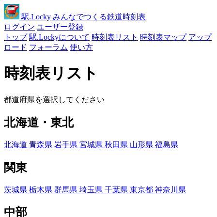
駅
.Locky
みんなでつくる鉄道時刻表
ログイン
ユーザー登録
トップ
駅.Lockyについて
時刻表リスト
時刻表マップ
アップ
ロード
フォーラム
使い方
時刻表リスト
都道府県を選択してください
北海道・東北
北海道
青森県
岩手県
宮城県
秋田県
山形県
福島県
関東
茨城県
栃木県
群馬県
埼玉県
千葉県
東京都
神奈川県
中部