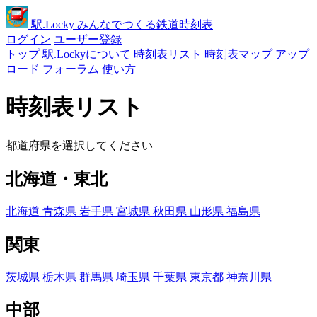
駅
.Locky
みんなでつくる鉄道時刻表
ログイン
ユーザー登録
トップ
駅.Lockyについて
時刻表リスト
時刻表マップ
アップ
ロード
フォーラム
使い方
時刻表リスト
都道府県を選択してください
北海道・東北
北海道
青森県
岩手県
宮城県
秋田県
山形県
福島県
関東
茨城県
栃木県
群馬県
埼玉県
千葉県
東京都
神奈川県
中部