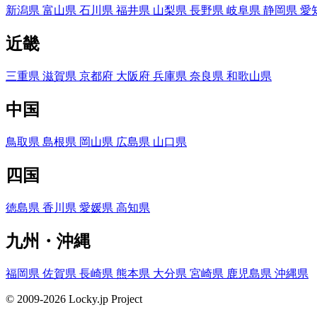
新潟県
富山県
石川県
福井県
山梨県
長野県
岐阜県
静岡県
愛
近畿
三重県
滋賀県
京都府
大阪府
兵庫県
奈良県
和歌山県
中国
鳥取県
島根県
岡山県
広島県
山口県
四国
徳島県
香川県
愛媛県
高知県
九州・沖縄
福岡県
佐賀県
長崎県
熊本県
大分県
宮崎県
鹿児島県
沖縄県
© 2009-2026 Locky.jp Project