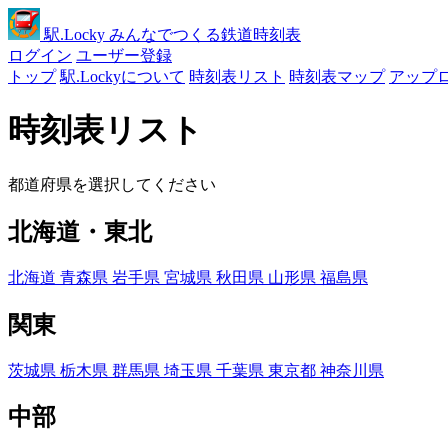
駅
.Locky
みんなでつくる鉄道時刻表
ログイン
ユーザー登録
トップ
駅.Lockyについて
時刻表リスト
時刻表マップ
アップ
時刻表リスト
都道府県を選択してください
北海道・東北
北海道
青森県
岩手県
宮城県
秋田県
山形県
福島県
関東
茨城県
栃木県
群馬県
埼玉県
千葉県
東京都
神奈川県
中部