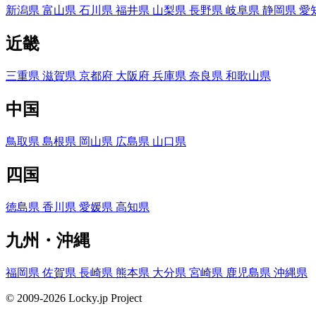
新潟県
富山県
石川県
福井県
山梨県
長野県
岐阜県
静岡県
愛
近畿
三重県
滋賀県
京都府
大阪府
兵庫県
奈良県
和歌山県
中国
鳥取県
島根県
岡山県
広島県
山口県
四国
徳島県
香川県
愛媛県
高知県
九州・沖縄
福岡県
佐賀県
長崎県
熊本県
大分県
宮崎県
鹿児島県
沖縄県
© 2009-2026 Locky.jp Project