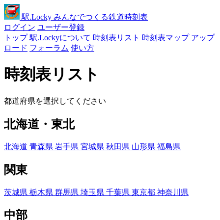
駅
.Locky
みんなでつくる鉄道時刻表
ログイン
ユーザー登録
トップ
駅.Lockyについて
時刻表リスト
時刻表マップ
アップ
ロード
フォーラム
使い方
時刻表リスト
都道府県を選択してください
北海道・東北
北海道
青森県
岩手県
宮城県
秋田県
山形県
福島県
関東
茨城県
栃木県
群馬県
埼玉県
千葉県
東京都
神奈川県
中部