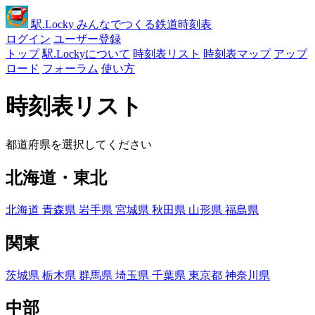
駅
.Locky
みんなでつくる鉄道時刻表
ログイン
ユーザー登録
トップ
駅.Lockyについて
時刻表リスト
時刻表マップ
アップ
ロード
フォーラム
使い方
時刻表リスト
都道府県を選択してください
北海道・東北
北海道
青森県
岩手県
宮城県
秋田県
山形県
福島県
関東
茨城県
栃木県
群馬県
埼玉県
千葉県
東京都
神奈川県
中部