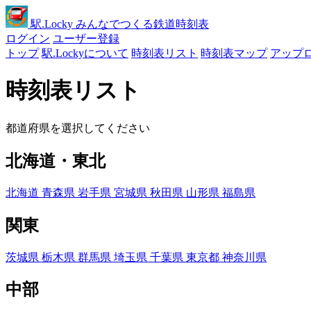
駅
.Locky
みんなでつくる鉄道時刻表
ログイン
ユーザー登録
トップ
駅.Lockyについて
時刻表リスト
時刻表マップ
アップ
時刻表リスト
都道府県を選択してください
北海道・東北
北海道
青森県
岩手県
宮城県
秋田県
山形県
福島県
関東
茨城県
栃木県
群馬県
埼玉県
千葉県
東京都
神奈川県
中部