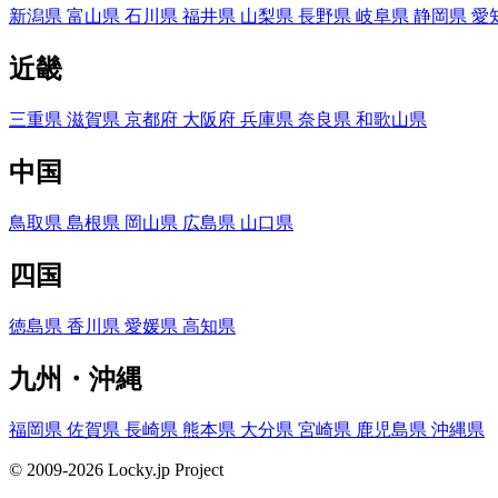
新潟県
富山県
石川県
福井県
山梨県
長野県
岐阜県
静岡県
愛
近畿
三重県
滋賀県
京都府
大阪府
兵庫県
奈良県
和歌山県
中国
鳥取県
島根県
岡山県
広島県
山口県
四国
徳島県
香川県
愛媛県
高知県
九州・沖縄
福岡県
佐賀県
長崎県
熊本県
大分県
宮崎県
鹿児島県
沖縄県
© 2009-2026 Locky.jp Project