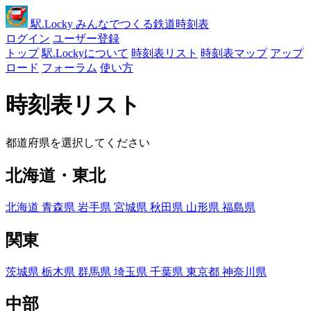
駅
.Locky
みんなでつくる鉄道時刻表
ログイン
ユーザー登録
トップ
駅.Lockyについて
時刻表リスト
時刻表マップ
アップ
ロード
フォーラム
使い方
時刻表リスト
都道府県を選択してください
北海道・東北
北海道
青森県
岩手県
宮城県
秋田県
山形県
福島県
関東
茨城県
栃木県
群馬県
埼玉県
千葉県
東京都
神奈川県
中部