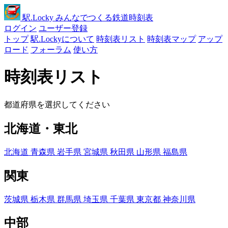
駅
.Locky
みんなでつくる鉄道時刻表
ログイン
ユーザー登録
トップ
駅.Lockyについて
時刻表リスト
時刻表マップ
アップ
ロード
フォーラム
使い方
時刻表リスト
都道府県を選択してください
北海道・東北
北海道
青森県
岩手県
宮城県
秋田県
山形県
福島県
関東
茨城県
栃木県
群馬県
埼玉県
千葉県
東京都
神奈川県
中部