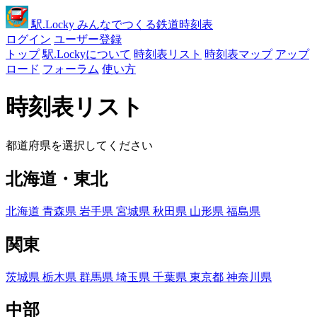
駅
.Locky
みんなでつくる鉄道時刻表
ログイン
ユーザー登録
トップ
駅.Lockyについて
時刻表リスト
時刻表マップ
アップ
ロード
フォーラム
使い方
時刻表リスト
都道府県を選択してください
北海道・東北
北海道
青森県
岩手県
宮城県
秋田県
山形県
福島県
関東
茨城県
栃木県
群馬県
埼玉県
千葉県
東京都
神奈川県
中部