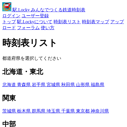
駅
.Locky
みんなでつくる鉄道時刻表
ログイン
ユーザー登録
トップ
駅.Lockyについて
時刻表リスト
時刻表マップ
アップ
ロード
フォーラム
使い方
時刻表リスト
都道府県を選択してください
北海道・東北
北海道
青森県
岩手県
宮城県
秋田県
山形県
福島県
関東
茨城県
栃木県
群馬県
埼玉県
千葉県
東京都
神奈川県
中部