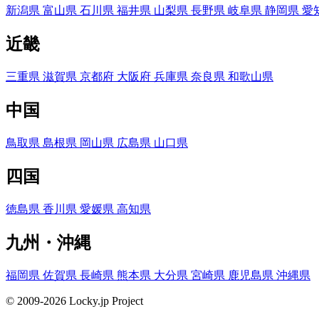
新潟県
富山県
石川県
福井県
山梨県
長野県
岐阜県
静岡県
愛
近畿
三重県
滋賀県
京都府
大阪府
兵庫県
奈良県
和歌山県
中国
鳥取県
島根県
岡山県
広島県
山口県
四国
徳島県
香川県
愛媛県
高知県
九州・沖縄
福岡県
佐賀県
長崎県
熊本県
大分県
宮崎県
鹿児島県
沖縄県
© 2009-2026 Locky.jp Project