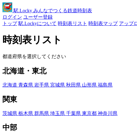
駅
.Locky
みんなでつくる鉄道時刻表
ログイン
ユーザー登録
トップ
駅.Lockyについて
時刻表リスト
時刻表マップ
アップ
時刻表リスト
都道府県を選択してください
北海道・東北
北海道
青森県
岩手県
宮城県
秋田県
山形県
福島県
関東
茨城県
栃木県
群馬県
埼玉県
千葉県
東京都
神奈川県
中部