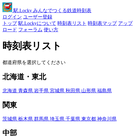
駅
.Locky
みんなでつくる鉄道時刻表
ログイン
ユーザー登録
トップ
駅.Lockyについて
時刻表リスト
時刻表マップ
アップ
ロード
フォーラム
使い方
時刻表リスト
都道府県を選択してください
北海道・東北
北海道
青森県
岩手県
宮城県
秋田県
山形県
福島県
関東
茨城県
栃木県
群馬県
埼玉県
千葉県
東京都
神奈川県
中部