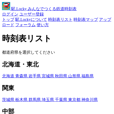
駅
.Locky
みんなでつくる鉄道時刻表
ログイン
ユーザー登録
トップ
駅.Lockyについて
時刻表リスト
時刻表マップ
アップ
ロード
フォーラム
使い方
時刻表リスト
都道府県を選択してください
北海道・東北
北海道
青森県
岩手県
宮城県
秋田県
山形県
福島県
関東
茨城県
栃木県
群馬県
埼玉県
千葉県
東京都
神奈川県
中部