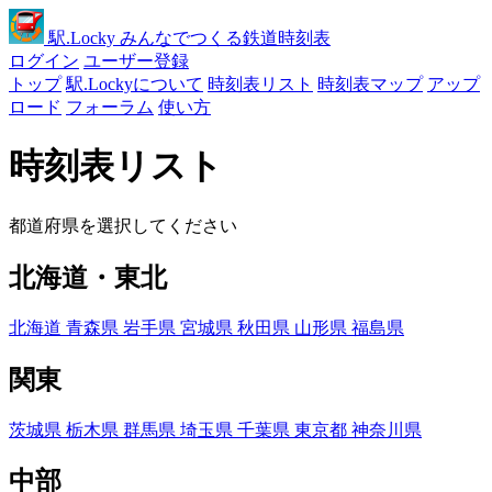
駅
.Locky
みんなでつくる鉄道時刻表
ログイン
ユーザー登録
トップ
駅.Lockyについて
時刻表リスト
時刻表マップ
アップ
ロード
フォーラム
使い方
時刻表リスト
都道府県を選択してください
北海道・東北
北海道
青森県
岩手県
宮城県
秋田県
山形県
福島県
関東
茨城県
栃木県
群馬県
埼玉県
千葉県
東京都
神奈川県
中部