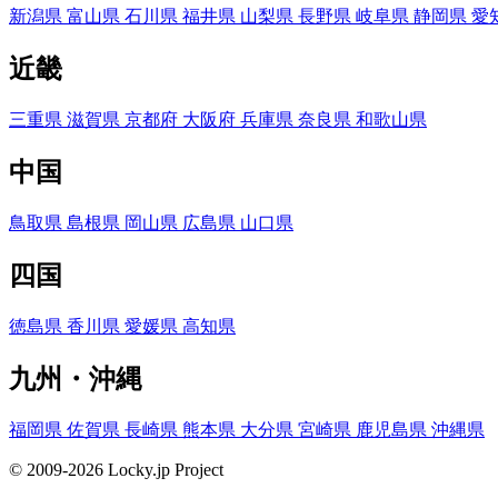
新潟県
富山県
石川県
福井県
山梨県
長野県
岐阜県
静岡県
愛
近畿
三重県
滋賀県
京都府
大阪府
兵庫県
奈良県
和歌山県
中国
鳥取県
島根県
岡山県
広島県
山口県
四国
徳島県
香川県
愛媛県
高知県
九州・沖縄
福岡県
佐賀県
長崎県
熊本県
大分県
宮崎県
鹿児島県
沖縄県
© 2009-2026 Locky.jp Project