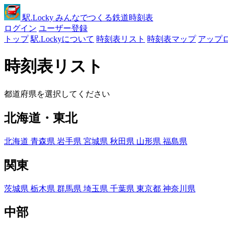
駅
.Locky
みんなでつくる鉄道時刻表
ログイン
ユーザー登録
トップ
駅.Lockyについて
時刻表リスト
時刻表マップ
アップ
時刻表リスト
都道府県を選択してください
北海道・東北
北海道
青森県
岩手県
宮城県
秋田県
山形県
福島県
関東
茨城県
栃木県
群馬県
埼玉県
千葉県
東京都
神奈川県
中部