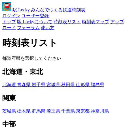
駅
.Locky
みんなでつくる鉄道時刻表
ログイン
ユーザー登録
トップ
駅.Lockyについて
時刻表リスト
時刻表マップ
アップ
ロード
フォーラム
使い方
時刻表リスト
都道府県を選択してください
北海道・東北
北海道
青森県
岩手県
宮城県
秋田県
山形県
福島県
関東
茨城県
栃木県
群馬県
埼玉県
千葉県
東京都
神奈川県
中部