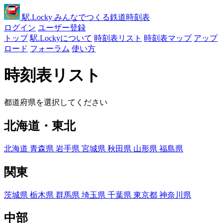
駅
.Locky
みんなでつくる鉄道時刻表
ログイン
ユーザー登録
トップ
駅.Lockyについて
時刻表リスト
時刻表マップ
アップ
ロード
フォーラム
使い方
時刻表リスト
都道府県を選択してください
北海道・東北
北海道
青森県
岩手県
宮城県
秋田県
山形県
福島県
関東
茨城県
栃木県
群馬県
埼玉県
千葉県
東京都
神奈川県
中部