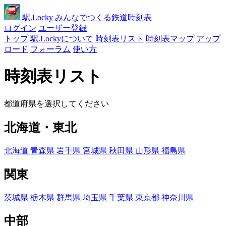
駅
.Locky
みんなでつくる鉄道時刻表
ログイン
ユーザー登録
トップ
駅.Lockyについて
時刻表リスト
時刻表マップ
アップ
ロード
フォーラム
使い方
時刻表リスト
都道府県を選択してください
北海道・東北
北海道
青森県
岩手県
宮城県
秋田県
山形県
福島県
関東
茨城県
栃木県
群馬県
埼玉県
千葉県
東京都
神奈川県
中部