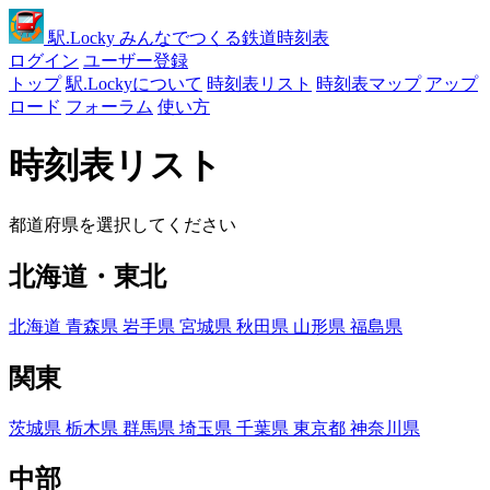
駅
.Locky
みんなでつくる鉄道時刻表
ログイン
ユーザー登録
トップ
駅.Lockyについて
時刻表リスト
時刻表マップ
アップ
ロード
フォーラム
使い方
時刻表リスト
都道府県を選択してください
北海道・東北
北海道
青森県
岩手県
宮城県
秋田県
山形県
福島県
関東
茨城県
栃木県
群馬県
埼玉県
千葉県
東京都
神奈川県
中部