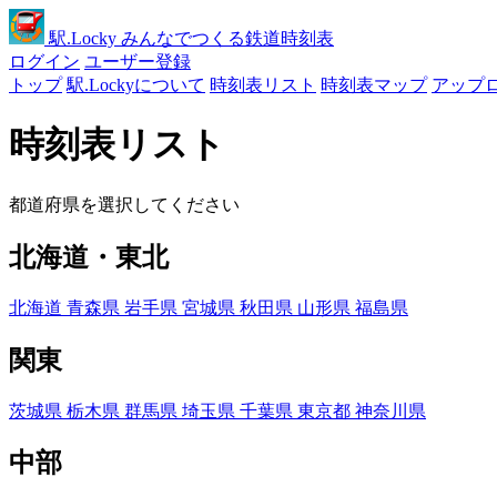
駅
.Locky
みんなでつくる鉄道時刻表
ログイン
ユーザー登録
トップ
駅.Lockyについて
時刻表リスト
時刻表マップ
アップ
時刻表リスト
都道府県を選択してください
北海道・東北
北海道
青森県
岩手県
宮城県
秋田県
山形県
福島県
関東
茨城県
栃木県
群馬県
埼玉県
千葉県
東京都
神奈川県
中部