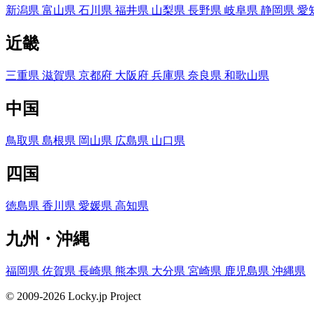
新潟県
富山県
石川県
福井県
山梨県
長野県
岐阜県
静岡県
愛
近畿
三重県
滋賀県
京都府
大阪府
兵庫県
奈良県
和歌山県
中国
鳥取県
島根県
岡山県
広島県
山口県
四国
徳島県
香川県
愛媛県
高知県
九州・沖縄
福岡県
佐賀県
長崎県
熊本県
大分県
宮崎県
鹿児島県
沖縄県
© 2009-2026 Locky.jp Project