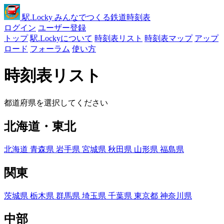
駅
.Locky
みんなでつくる鉄道時刻表
ログイン
ユーザー登録
トップ
駅.Lockyについて
時刻表リスト
時刻表マップ
アップ
ロード
フォーラム
使い方
時刻表リスト
都道府県を選択してください
北海道・東北
北海道
青森県
岩手県
宮城県
秋田県
山形県
福島県
関東
茨城県
栃木県
群馬県
埼玉県
千葉県
東京都
神奈川県
中部