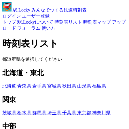
駅
.Locky
みんなでつくる鉄道時刻表
ログイン
ユーザー登録
トップ
駅.Lockyについて
時刻表リスト
時刻表マップ
アップ
ロード
フォーラム
使い方
時刻表リスト
都道府県を選択してください
北海道・東北
北海道
青森県
岩手県
宮城県
秋田県
山形県
福島県
関東
茨城県
栃木県
群馬県
埼玉県
千葉県
東京都
神奈川県
中部